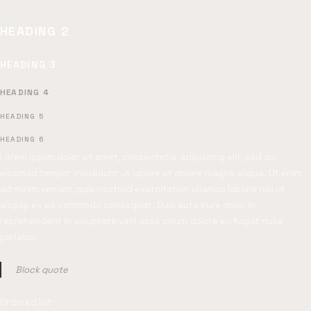
HEADING 2
HEADING 3
HEADING 4
HEADING 5
HEADING 6
Lorem ipsum dolor sit amet, consectetur adipiscing elit, sed do
eiusmod tempor incididunt ut labore et dolore magna aliqua. Ut enim
ad minim veniam, quis nostrud exercitation ullamco laboris nisi ut
aliquip ex ea commodo consequat. Duis aute irure dolor in
reprehenderit in voluptate velit esse cillum dolore eu fugiat nulla
pariatur.
Block quote
Ordered list